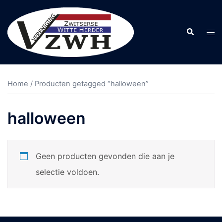
Ga
naar
Zoeken
Tog
de
men
inhoud
Home
/ Producten getagged “halloween”
halloween
Geen producten gevonden die aan je
selectie voldoen.