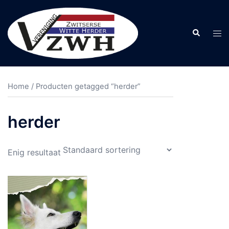
Ga
naar
Zoeken
Tog
de
men
inhoud
Home
/ Producten getagged “herder”
herder
Enig resultaat