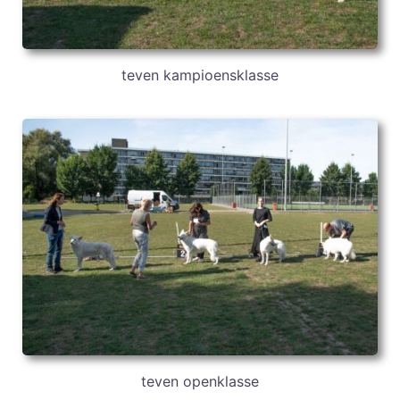
teven kampioensklasse
teven openklasse