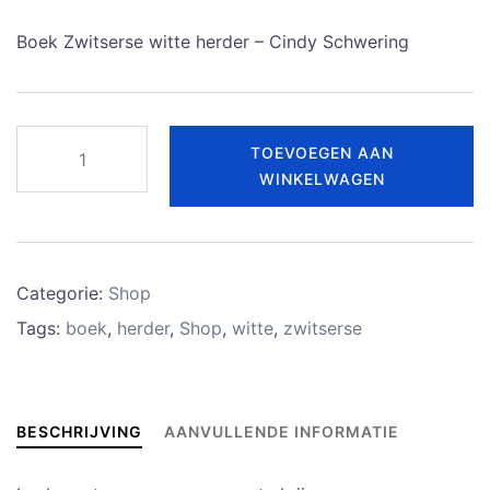
Boek Zwitserse witte herder – Cindy Schwering
Zwitserse
TOEVOEGEN AAN
witte
WINKELWAGEN
Herder
-
Cindy
Categorie:
Shop
Schwering
Tags:
boek
,
herder
,
Shop
,
witte
,
zwitserse
aantal
BESCHRIJVING
AANVULLENDE INFORMATIE