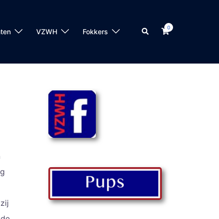
0
ten
VZWH
Fokkers
s
n
eg
zij
gde