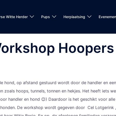
rse Witte Herder
Pups
Herplaatsing
Evenemen
orkshop Hooper
e hond, op afstand gestuurd wordt door de handler en ee
n zoals hoops, tunnels, tonnen en hekjes. Het heeft iets w
(voor handler en hond 😉) Daardoor is het geschikt voor alle
le honden. De workshop wordt gegeven door Cel Lotgerink ,
t haar Witje Besjo. En op de afgelopen familiedag verzor