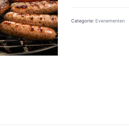
Volwassenen
aantal
Categorie:
Evenementen