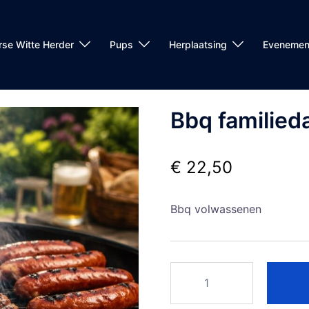
rse Witte Herder
Pups
Herplaatsing
Evenemen
Bbq familie
€
22,50
Bbq volwassenen
Bbq
familiedag