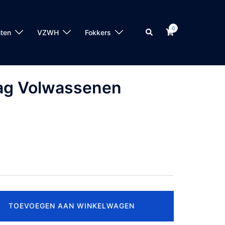
0
Zoeken
ten
VZWH
Fokkers
dag Volwassenen
TOEVOEGEN AAN WINKELWAGEN