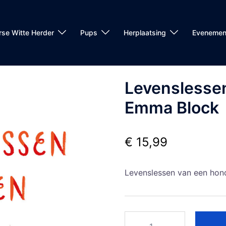
rse Witte Herder
Pups
Herplaatsing
Evenemen
Levenslessen
Emma Block
€
15,99
Levenslessen van een ho
Levenslessen