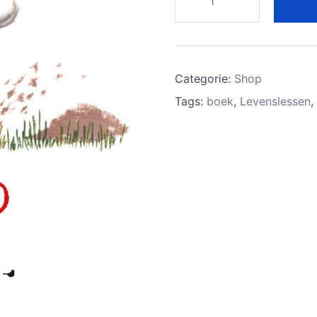
van
een
hond
Categorie:
Shop
-
Tags:
boek
,
Levenslessen
,
Emma
Block
aantal