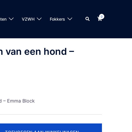
0
Zoeken
ten
VZWH
Fokkers
 van een hond –
nd – Emma Block