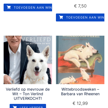
€
7,50
TOEVOEGEN AAN WINKELWAGEN
TOEVOEGEN AAN WINK
Verliefd op mevrouw de
Wittebroodsweken –
Wit – Ton Verlind
Barbara van Rheenen
UITVERKOCHT!
€
12,99
LEES VERDER